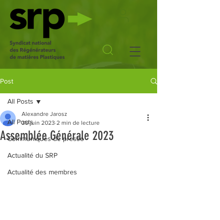
Post
All Posts
Alexandre Jarosz
All Posts
30 juin 2023
2 min de lecture
Assemblée Générale 2023
Communiqués de presse
Actualité du SRP
Actualité des membres