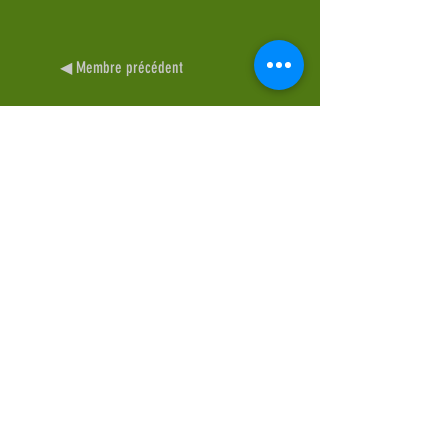
◀︎ Membre précédent
Membre suivant ▶︎
À PROPOS DU SRP
Le SRP représente les entreprises qui
gèrent une unité de régénération de
déchets de matières plastiques en France.
En savoir plus >
Inscrivez-vous à notre newsletter