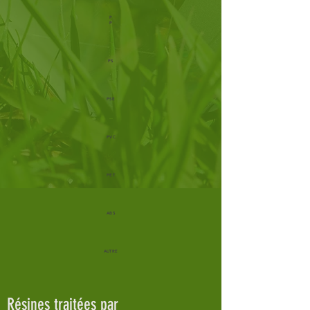
P
P
-
PS
-
PSE
-
PVC
✅
PET
-
ABS
-
AUTRE
-
Résines traitées par