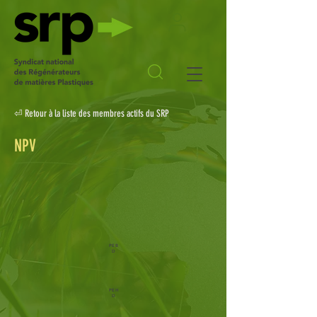
⏎ Retour à la liste des membres actifs du SRP
NPV
PEB
D
-
PEH
D
-