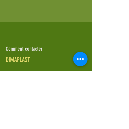
Comment contacter
DIMAPLAST
ZA La Renaissance - Rue Léonard
de Vinci
59490 Somain
+33 3 27 91 10 13
http://www.dimaplast.fr/
◀︎ Membre précédent