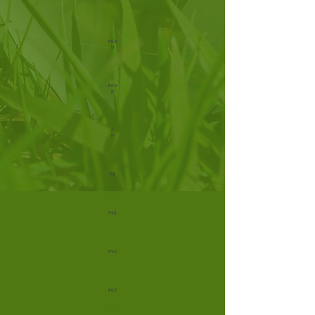
PEB
D
✅
PEH
D
✅
P
P
✅
PS
✅
PSE
-
PVC
-
PET
✅