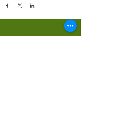
À PROPOS DU SRP
Le SRP représente les entreprises qui
gèrent une unité de régénération de
déchets de matières plastiques en France.
En savoir plus >
Inscrivez-vous à notre newsletter
Inscription