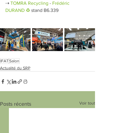
⇢ 
TOMRA Recycling
 - 
Frédéric 
DURAND ♻️
 stand B6.339
IFAT
Salon
Actualité du SRP
Voir tout
Posts récents