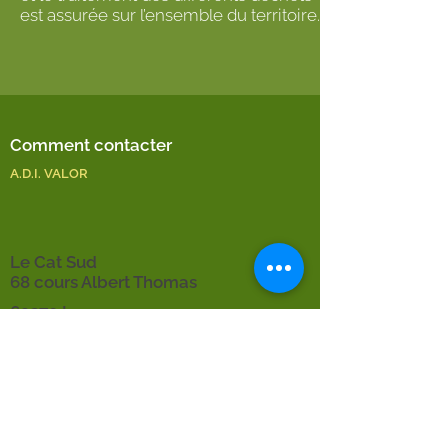
est assurée sur l’ensemble du territoire.
Comment contacter
A.D.I. VALOR
Le Cat Sud
68 cours Albert Thomas
69370 Lyon
+33 4 72 68 93 80
s.guesney@adivalor.fr
< Membre précédent
Membre suivant >